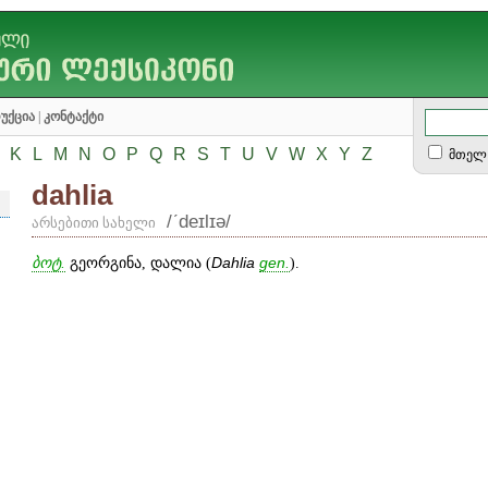
უქცია
|
კონტაქტი
K
L
M
N
O
P
Q
R
S
T
U
V
W
X
Y
Z
მთელ 
dahlia
/ʹdeɪlɪə/
არსებითი სახელი
ბოტ.
გეორგინა, დალია (
Dahlia
gen
.
).