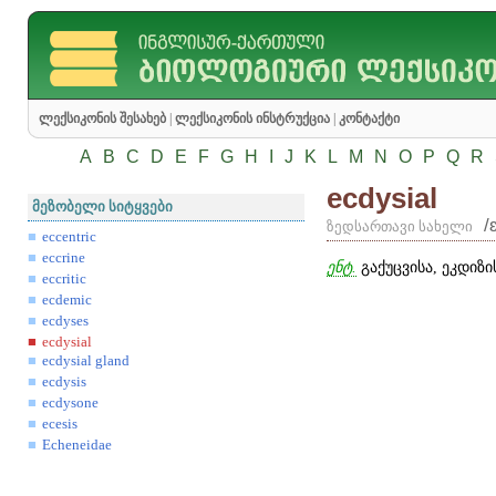
ლექსიკონის შესახებ
|
ლექსიკონის ინსტრუქცია
|
კონტაქტი
A
B
C
D
E
F
G
H
I
J
K
L
M
N
O
P
Q
R
ecdysial
მეზობელი სიტყვები
/
ზედსართავი სახელი
eccentric
eccrine
ენტ.
გაქუცვისა, ეკდიზი
eccritic
ecdemic
ecdyses
ecdysial
ecdysial gland
ecdysis
ecdysone
ecesis
Echeneidae