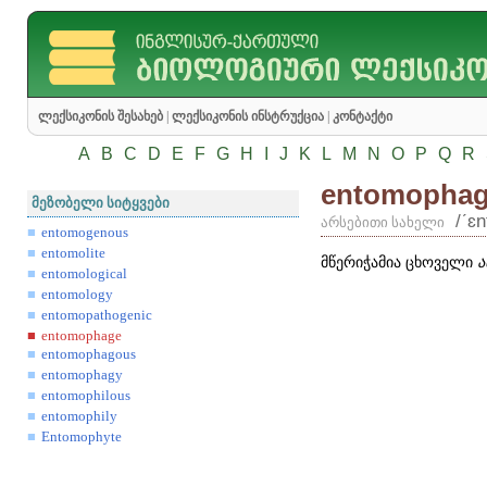
ლექსიკონის შესახებ
|
ლექსიკონის ინსტრუქცია
|
კონტაქტი
A
B
C
D
E
F
G
H
I
J
K
L
M
N
O
P
Q
R
entomopha
მეზობელი სიტყვები
/ʹɛ
არსებითი სახელი
entomogenous
entomolite
მწერიჭამია ცხოველი
ა
entomological
entomology
entomopathogenic
entomophage
entomophagous
entomophagy
entomophilous
entomophily
Entomophyte