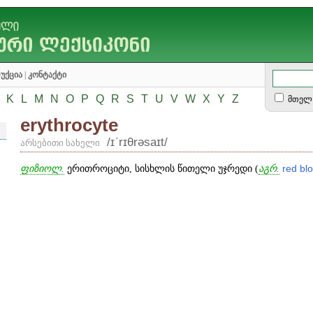
უქცია
|
კონტაქტი
K
L
M
N
O
P
Q
R
S
T
U
V
W
X
Y
Z
მთელ 
erythrocyte
/ɪʹrɪθrəsaɪt/
არსებითი სახელი
ფიზიოლ.
ერითროციტი, სისხლის წითელი უჯრედი (
აგრ.
red
bl