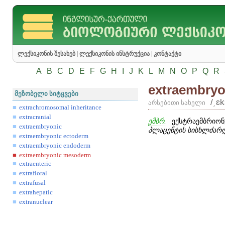
ლექსიკონის შესახებ
|
ლექსიკონის ინსტრუქცია
|
კონტაქტი
A
B
C
D
E
F
G
H
I
J
K
L
M
N
O
P
Q
R
extraembry
მეზობელი სიტყვები
/͵ɛ
არსებითი სახელი
extrachromosomal inheritance
extracranial
ემბრ.
ექსტრაემბრიონ
extraembryonic
პლაცენტის სისხლძარღ
extraembryonic ectoderm
extraembryonic endoderm
extraembryonic mesoderm
extraenteric
extrafloral
extrafusal
extrahepatic
extranuclear