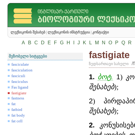
ლექსიკონის შესახებ
|
ლექსიკონის ინსტრუქცია
|
კონტაქტი
A
B
C
D
E
F
G
H
I
J
K
L
M
N
O
P
Q
R
fastigiate
მეზობელი სიტყვები
/
ზედსართავი სახელი
fasciculate
fasciculation
1
.
ბოტ.
1
) კ
fasciculi
fasciculus
შესახებ
);
Fas ligand
fastigiate
fastness
2
) პირდაპ
fat
შესახებ
);
fatbird
fat body
fat cell
2
.
კონუსისებ