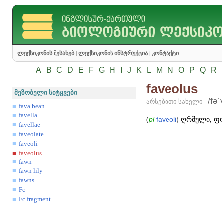
ლექსიკონის შესახებ
|
ლექსიკონის ინსტრუქცია
|
კონტაქტი
A
B
C
D
E
F
G
H
I
J
K
L
M
N
O
P
Q
R
faveolus
მეზობელი სიტყვები
/fəʹ
არსებითი სახელი
fava bean
favella
(
pl
faveoli
) ღრმული, 
favellae
faveolate
faveoli
faveolus
fawn
fawn lily
fawns
Fc
Fc fragment