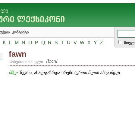
უქცია
|
კონტაქტი
K
L
M
N
O
P
Q
R
S
T
U
V
W
X
Y
Z
მთელ 
fawn
/fɔ:n/
არსებითი სახელი
მმლ.
ნუკრი, ახალგაზრდა ირემი (
ერთი წლის ასაკამდე
).