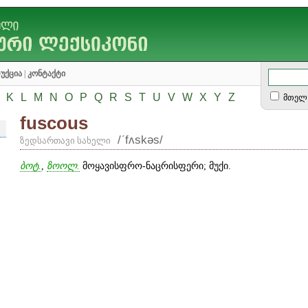
უქცია
|
კონტაქტი
K
L
M
N
O
P
Q
R
S
T
U
V
W
X
Y
Z
მთელ 
fuscous
/ʹfʌskəs/
ზედსართავი სახელი
ბოტ.
,
ზოოლ.
მოყავისფრო-ნაცრისფერი; მუქი.