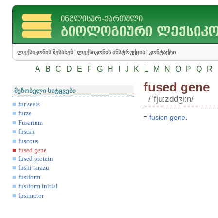
ლექსიკონის შესახებ
|
ლექსიკონის ინსტრუქცია
|
კონტაქტი
A
B
C
D
E
F
G
H
I
J
K
L
M
N
O
P
Q
R
fused gene
მეზობელი სიტყვები
/ʹfju:zddʒi:n/
fur seals
furze
=
fusion
gene
.
Fusarium
fuscin
fuscous
fused gene
fused protein
fushi tarazu
fusiform
fusiform initial
fusimotor