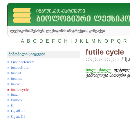
ლექსიკონის შესახებ
|
ლექსიკონის ინსტრუქცია
|
კონტაქტი
A
B
C
D
E
F
G
H
I
J
K
L
M
N
O
P
Q
R
futile cycle
მეზობელი სიტყვები
/ʹfj
არსებითი სახელი
Fusobacterium
fusocellular
მოლ. ბიოლ.
ფუტილუ
fusoid
გამოიყოფა სითბური ე
fusome
fustic
futile cycle
fuzz
fynbos
G
G₁
ან
G1
G₂
ა
ნ
G2