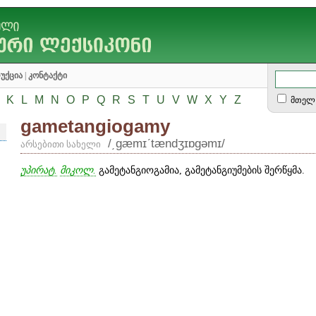
უქცია
|
კონტაქტი
K
L
M
N
O
P
Q
R
S
T
U
V
W
X
Y
Z
მთელ 
gametangiogamy
/͵gæmɪʹtændʒɪɒgəmɪ/
არსებითი სახელი
უპირატ.
მიკოლ.
გამეტანგიოგამია, გამეტანგიუმების შერწყმა.