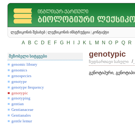
ლექსიკონის შესახებ
|
ლექსიკონის ინსტრუქცია
|
კონტაქტი
A
B
C
D
E
F
G
H
I
J
K
L
M
N
O
P
Q
R
genotypic
მეზობელი სიტყვები
/
ზედსართავი სახელი
genomic library
genomics
გენოტიპური, გენოტიპი
genospecies
genotype
genotype frequency
genotypic
genotyping
gentian
Gentianaceae
Gentianales
gentle lemur