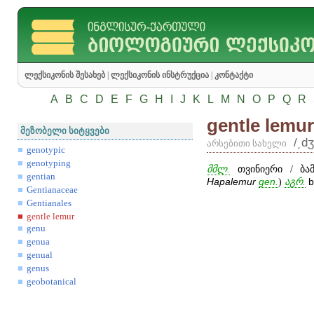
ლექსიკონის შესახებ
|
ლექსიკონის ინსტრუქცია
|
კონტაქტი
A
B
C
D
E
F
G
H
I
J
K
L
M
N
O
P
Q
R
gentle lemur
მეზობელი სიტყვები
/͵dʒ
არსებითი სახელი
genotypic
genotyping
მმლ.
თვინიერი / ბამ
gentian
Hapalemur
gen
.
)
აგრ.
Gentianaceae
Gentianales
gentle lemur
genu
genua
genual
genus
geobotanical