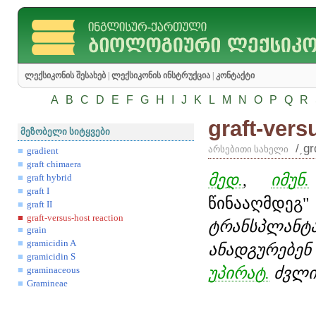
ლექსიკონის შესახებ
|
ლექსიკონის ინსტრუქცია
|
კონტაქტი
A
B
C
D
E
F
G
H
I
J
K
L
M
N
O
P
Q
R
graft-vers
მეზობელი სიტყვები
/͵g
არსებითი სახელი
gradient
graft chimaera
მედ.
,
იმუნ.
graft hybrid
graft I
წინააღმდეგ
graft II
graft-versus-host reaction
ტრანსპლან
grain
gramicidin A
ანადგურებე
gramicidin S
უპირატ.
ძვლი
graminaceous
Gramineae