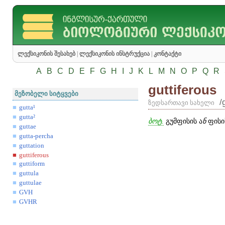
ლექსიკონის შესახებ
|
ლექსიკონის ინსტრუქცია
|
კონტაქტი
A
B
C
D
E
F
G
H
I
J
K
L
M
N
O
P
Q
R
guttiferous
მეზობელი სიტყვები
/
ზედსართავი სახელი
gutta¹
gutta²
ბოტ.
გუმფისის ა
ნ
ფისი
guttae
gutta-percha
guttation
guttiferous
guttiform
guttula
guttulae
GVH
GVHR