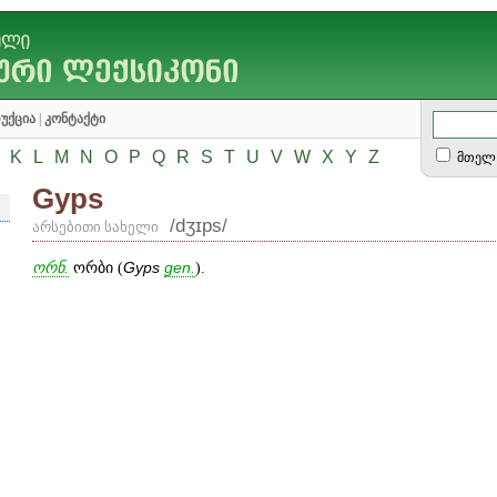
უქცია
|
კონტაქტი
K
L
M
N
O
P
Q
R
S
T
U
V
W
X
Y
Z
მთელ 
Gyps
/dʒɪps/
არსებითი სახელი
ორნ.
ორბი (
Gyps
gen
.
).