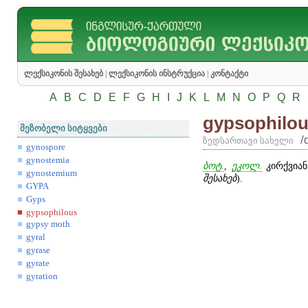
ლექსიკონის შესახებ
|
ლექსიკონის ინსტრუქცია
|
კონტაქტი
A
B
C
D
E
F
G
H
I
J
K
L
M
N
O
P
Q
R
gypsophilo
მეზობელი სიტყვები
/
ზედსართავი სახელი
gynospore
gynostemia
ბოტ.
,
ეკოლ.
კირქვია
gynostemium
შესახებ
).
GYPA
Gyps
gypsophilous
gypsy moth
gyral
gyrase
gyrate
gyration