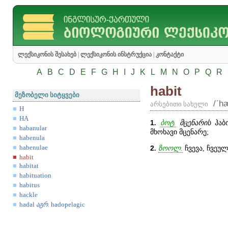
ლექსიკონის შესახებ
|
ლექსიკონის ინსტრუქცია
|
კონტაქტი
A
B
C
D
E
F
G
H
I
J
K
L
M
N
O
P
Q
R
habit
მეზობელი სიტყვები
/ʹh
არსებითი სახელი
H
HA
1
.
ბოტ.
მცენარის
ჰაბი
habanular
მხოხავი მცენარე;
habenula
habenulae
2
.
ზოოლ.
ჩვევა, ჩვეულ
habit
habitat
habituation
habitus
hackle
hadal
აგრ
.
hadopelagic