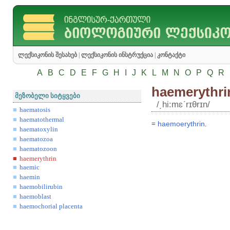
ლექსიკონის შესახებ
|
ლექსიკონის ინსტრუქცია
|
კონტაქტი
A
B
C
D
E
F
G
H
I
J
K
L
M
N
O
P
Q
R
haemerythri
მეზობელი სიტყვები
/͵hi:mɛʹrɪθrɪn/
haematosis
haematothermal
=
haemoerythrin
.
haematoxylin
haematozoa
haematozoon
haemerythrin
haemic
haemin
haemobilirubin
haemoblast
haemochorial placenta