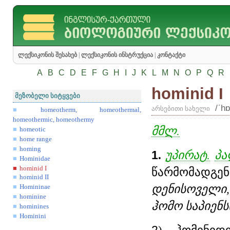
ლექსიკონის შესახებ
|
ლექსიკონის ინსტრუქცია
|
კონტაქტი
A
B
C
D
E
F
G
H
I
J
K
L
M
N
O
P
Q
R
hominid I
მეზობელი სიტყვები
/ʹh
არსებითი სახელი
homeotherm, homeothermal,
homeothermic, homeothermy
მმლ.
homeotic
home range
homing
1
.
უპირატ.
პა
Hominidae
hominid I
წარმომადგე
hominid II
დენისოველი,
Homininae
hominine
ჰომო საპიენს
hominines
Hominini