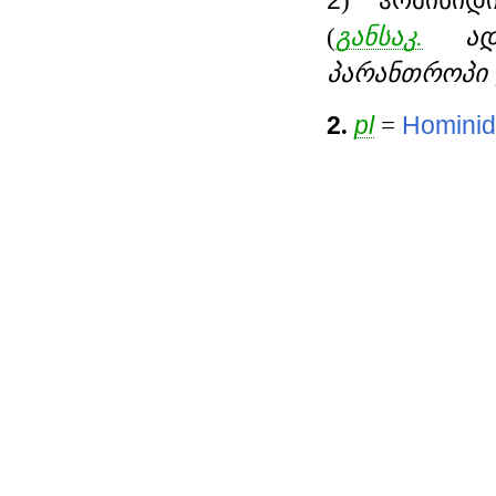
2
) ჰომინიდ
(
განსაკ.
ა
პარანთროპი
2
.
pl
=
Homini