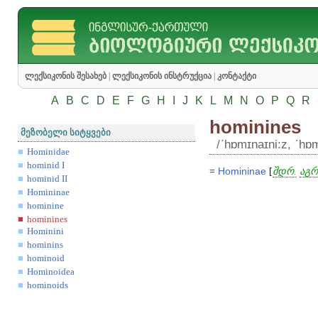
ლექსიკონის შესახებ
|
ლექსიკონის ინსტრუქცია
|
კონტაქტი
A
B
C
D
E
F
G
H
I
J
K
L
M
N
O
P
Q
R
hominines
მეზობელი სიტყვები
/ʹhɒmɪnaɪni:z, ʹhɒm
Hominidae
hominid I
=
Homininae
[
შდრ.
აგრ
hominid II
Homininae
hominine
hominines
Hominini
hominins
hominoid
Hominoidea
hominoids