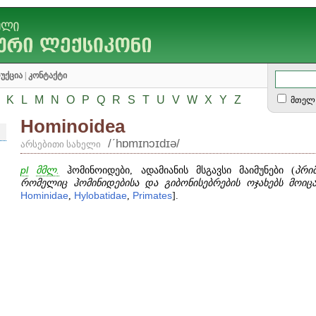
უქცია
|
კონტაქტი
K
L
M
N
O
P
Q
R
S
T
U
V
W
X
Y
Z
მთელ 
Hominoidea
/ʹhɒmɪnɔɪdɪə/
არსებითი სახელი
pl
მმლ.
ჰომინოიდები, ადამიანის მსგავსი მაიმუნები (
პრი
რომელიც ჰომინიდებისა და გიბონისებრების ოჯახებს მოიც
Hominidae
,
Hylobatidae
,
Primates
].