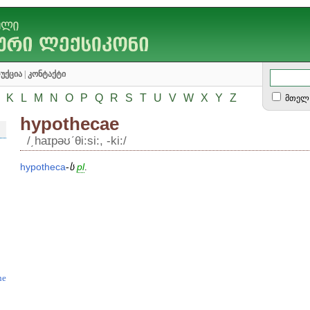
უქცია
|
კონტაქტი
K
L
M
N
O
P
Q
R
S
T
U
V
W
X
Y
Z
მთელ 
hypothecae
/͵haɪpəʊʹθi:si:, -ki:/
hypotheca
-
ს
pl
.
ne