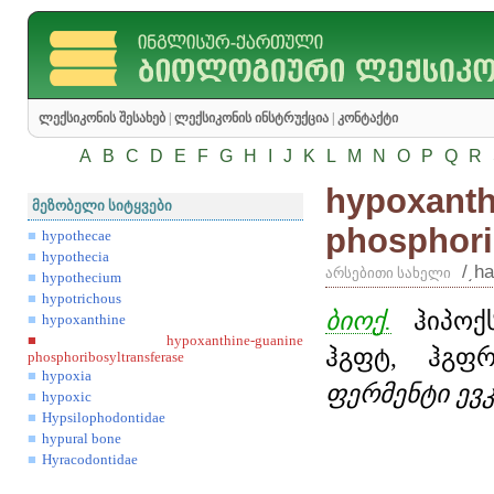
ლექსიკონის შესახებ
|
ლექსიკონის ინსტრუქცია
|
კონტაქტი
A
B
C
D
E
F
G
H
I
J
K
L
M
N
O
P
Q
R
hypoxanth
მეზობელი სიტყვები
phosphori
hypothecae
hypothecia
/͵h
არსებითი სახელი
hypothecium
hypotrichous
ბიოქ.
ჰიპოქს
hypoxanthine
hypoxanthine-guanine
ჰგფტ, ჰგფ
phosphoribosyltransferase
hypoxia
ფერმენტი ევ
hypoxic
Hypsilophodontidae
hypural bone
Hyracodontidae