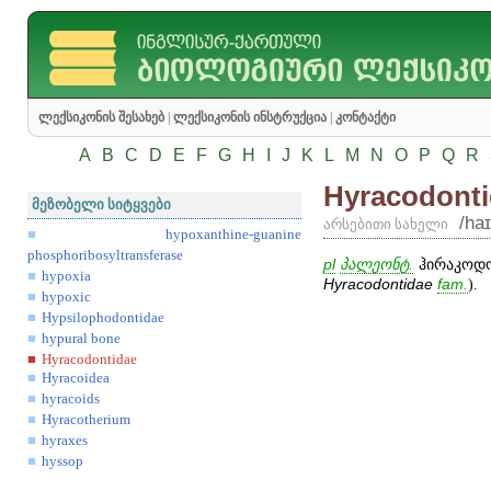
ლექსიკონის შესახებ
|
ლექსიკონის ინსტრუქცია
|
კონტაქტი
A
B
C
D
E
F
G
H
I
J
K
L
M
N
O
P
Q
R
Hyracodont
მეზობელი სიტყვები
/ha
არსებითი სახელი
hypoxanthine-guanine
phosphoribosyltransferase
pl
პალეონტ.
ჰირაკოდო
hypoxia
Hyracodontidae
fam
.
).
hypoxic
Hypsilophodontidae
hypural bone
Hyracodontidae
Hyracoidea
hyracoids
Hyracotherium
hyraxes
hyssop