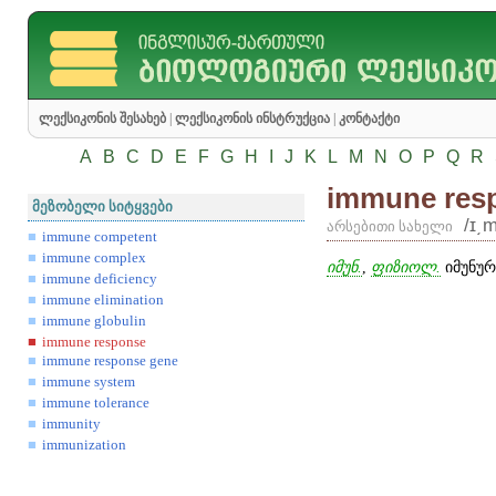
ლექსიკონის შესახებ
|
ლექსიკონის ინსტრუქცია
|
კონტაქტი
A
B
C
D
E
F
G
H
I
J
K
L
M
N
O
P
Q
R
immune res
მეზობელი სიტყვები
/ɪ͵
არსებითი სახელი
immune competent
immune complex
იმუნ.
,
ფიზიოლ.
იმუნური
immune deficiency
immune elimination
immune globulin
immune response
immune response gene
immune system
immune tolerance
immunity
immunization