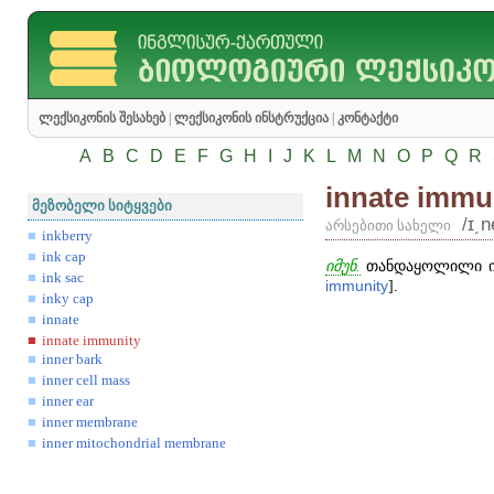
ლექსიკონის შესახებ
|
ლექსიკონის ინსტრუქცია
|
კონტაქტი
A
B
C
D
E
F
G
H
I
J
K
L
M
N
O
P
Q
R
innate immu
მეზობელი სიტყვები
/ɪ͵n
არსებითი სახელი
inkberry
ink cap
იმუნ.
თანდაყოლილი იმუ
ink sac
immunity
].
inky cap
innate
innate immunity
inner bark
inner cell mass
inner ear
inner membrane
inner mitochondrial membrane