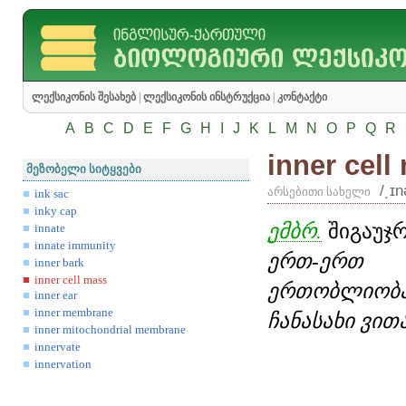
ლექსიკონის შესახებ
|
ლექსიკონის ინსტრუქცია
|
კონტაქტი
A
B
C
D
E
F
G
H
I
J
K
L
M
N
O
P
Q
R
inner cell
მეზობელი სიტყვები
/͵ɪ
არსებითი სახელი
ink sac
inky cap
ემბრ.
შიგაუჯრ
innate
innate immunity
ერთ-ერთ 
inner bark
inner cell mass
ერთობლიობ
inner ear
inner membrane
ჩანასახი ვით
inner mitochondrial membrane
innervate
innervation