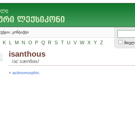
უქცია
|
კონტაქტი
K
L
M
N
O
P
Q
R
S
T
U
V
W
X
Y
Z
მთელ 
isanthous
/aɪʹsænθəs/
=
actinomorphic
.