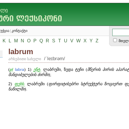
უქცია
|
კონტაქტი
K
L
M
N
O
P
Q
R
S
T
U
V
W
X
Y
Z
მთელ 
labrum
/ʹleɪbrəm/
არსებითი სახელი
(
pl
labra
)
1
)
ენტ.
ლაბრუმი, ზედა ტუჩი (
მწერის პირის აპარა
მანდიბულების ძირში
);
2
)
ფეხს.
ლაბრუმი (
ფირფიტისებრი სტრუქტურა ზოგიერთ ფეხ
ნაწილში
).