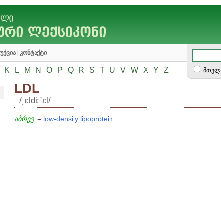
უქცია
|
კონტაქტი
K
L
M
N
O
P
Q
R
S
T
U
V
W
X
Y
Z
მთელ 
LDL
/͵ɛldi:ʹɛl/
აბრევ.
=
low
-
density
lipoprotein
.