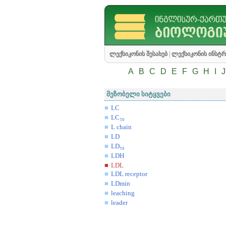
ლექსიკონის შესახებ
|
ლექსიკონის ინსტრ
A
B
C
D
E
F
G
H
I
J
მეზობელი სიტყვები
LC
LC₅₀
L chain
LD
LD₅₀
LDH
LDL
LDL receptor
LDmin
leaching
leader