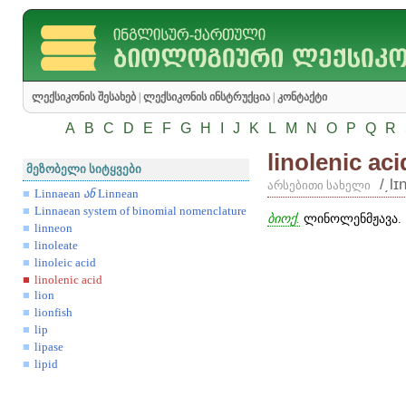
ლექსიკონის შესახებ
|
ლექსიკონის ინსტრუქცია
|
კონტაქტი
A
B
C
D
E
F
G
H
I
J
K
L
M
N
O
P
Q
R
linolenic aci
მეზობელი სიტყვები
/͵lɪ
არსებითი სახელი
Linnaean
ან
Linnean
Linnaean system of binomial nomenclature
ბიოქ.
ლინოლენმჟავა.
linneon
linoleate
linoleic acid
linolenic acid
lion
lionfish
lip
lipase
lipid