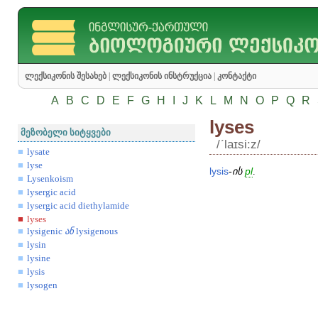
ლექსიკონის შესახებ
|
ლექსიკონის ინსტრუქცია
|
კონტაქტი
A
B
C
D
E
F
G
H
I
J
K
L
M
N
O
P
Q
R
lyses
მეზობელი სიტყვები
/ʹlaɪsi:z/
lysate
lyse
lysis
-
ის
pl
.
Lysenkoism
lysergic acid
lysergic acid diethylamide
lyses
lysigenic
ან
lysigenous
lysin
lysine
lysis
lysogen