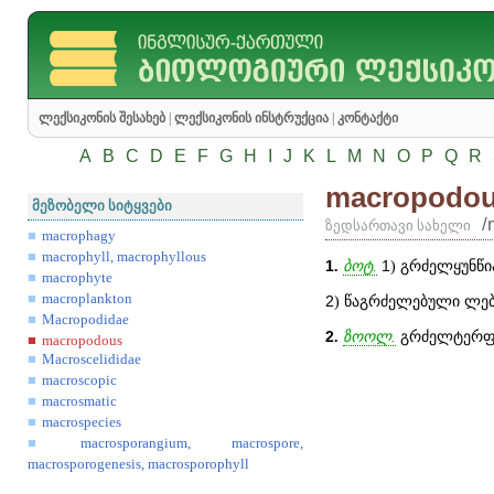
ლექსიკონის შესახებ
|
ლექსიკონის ინსტრუქცია
|
კონტაქტი
A
B
C
D
E
F
G
H
I
J
K
L
M
N
O
P
Q
R
macropodo
მეზობელი სიტყვები
/
ზედსართავი სახელი
macrophagy
macrophyll, macrophyllous
1
.
ბოტ.
1
) გრძელყუნწია
macrophyte
macroplankton
2
) წაგრძელებული ლებნ
Macropodidae
2
.
ზოოლ.
გრძელტერფი
macropodous
Macroscelididae
macroscopic
macrosmatic
macrospecies
macrosporangium, macrospore,
macrosporogenesis, macrosporophyll