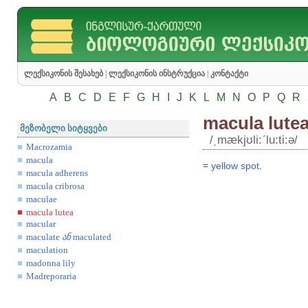
ლექსიკონის შესახებ
|
ლექსიკონის ინსტრუქცია
|
კონტაქტი
A
B
C
D
E
F
G
H
I
J
K
L
M
N
O
P
Q
R
macula lute
მეზობელი სიტყვები
/͵mækjʊli:ʹlu:ti:ə/
Macrozamia
macula
=
yellow
spot
.
macula adherens
macula cribrosa
maculae
macula lutea
macular
maculate
ან
maculated
maculation
madonna lily
Madreporaria