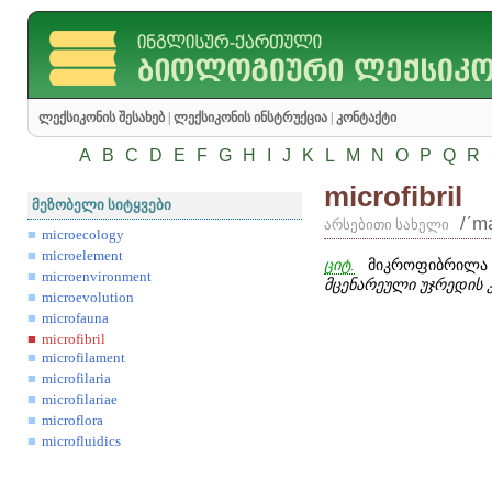
ლექსიკონის შესახებ
|
ლექსიკონის ინსტრუქცია
|
კონტაქტი
A
B
C
D
E
F
G
H
I
J
K
L
M
N
O
P
Q
R
microfibril
მეზობელი სიტყვები
/ʹma
არსებითი სახელი
microecology
microelement
ციტ.
მიკროფიბრილა
microenvironment
მცენარეული უჯრედის 
microevolution
microfauna
microfibril
microfilament
microfilaria
microfilariae
microflora
microfluidics