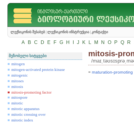
ლექსიკონის შესახებ
|
ლექსიკონის ინსტრუქცია
|
კონტაქტი
A
B
C
D
E
F
G
H
I
J
K
L
M
N
O
P
Q
R
mitosis-pro
მეზობელი სიტყვები
/maɪ͵təʊsɪsprə͵məʊ
mitogen
mitogen-activated protein kinase
=
maturation
-
promoting
mitogenic
mitoses
mitosis
mitosis-promoting factor
mitospore
mitotic
mitotic apparatus
mitotic crossing over
mitotic index