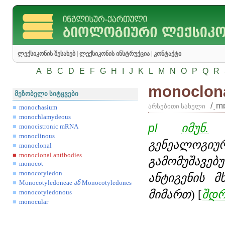
ლექსიკონის შესახებ
|
ლექსიკონის ინსტრუქცია
|
კონტაქტი
A
B
C
D
E
F
G
H
I
J
K
L
M
N
O
P
Q
R
monoclona
მეზობელი სიტყვები
/͵m
არსებითი სახელი
monochasium
monochlamydeous
pl
იმუნ.
მ
monocistronic mRNA
monoclinous
გენეალო
monoclonal
monoclonal antibodies
გამომუშავებ
monocot
monocotyledon
ანტიგენის 
Monocotyledoneae
ან
Monocotyledones
მიმართ
) [
შდრ
monocotyledonous
monocular