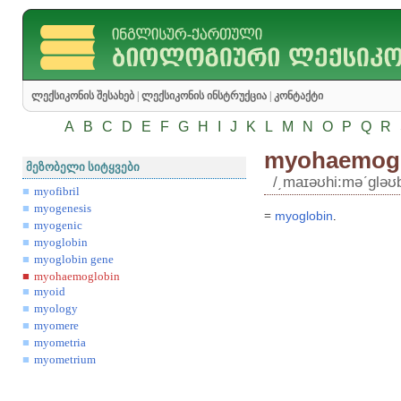
ლექსიკონის შესახებ
|
ლექსიკონის ინსტრუქცია
|
კონტაქტი
A
B
C
D
E
F
G
H
I
J
K
L
M
N
O
P
Q
R
myohaemogl
მეზობელი სიტყვები
/͵maɪəʊhi:məʹgləʊ
myofibril
myogenesis
=
myoglobin
.
myogenic
myoglobin
myoglobin gene
myohaemoglobin
myoid
myology
myomere
myometria
myometrium