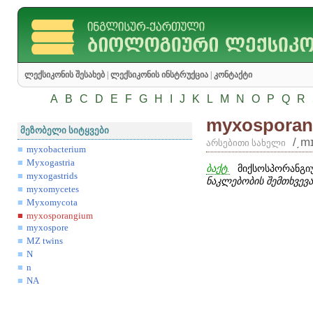
ლექსიკონის შესახებ
|
ლექსიკონის ინსტრუქცია
|
კონტაქტი
A
B
C
D
E
F
G
H
I
J
K
L
M
N
O
P
Q
R
myxospora
მეზობელი სიტყვები
/͵m
არსებითი სახელი
myxobacterium
Myxogastria
ბაქტ.
მიქსოსპორანგიუ
myxogastrids
ნაკლებობის შემთხვევ
myxomycetes
Myxomycota
myxosporangium
myxospore
MZ twins
N
n
NA