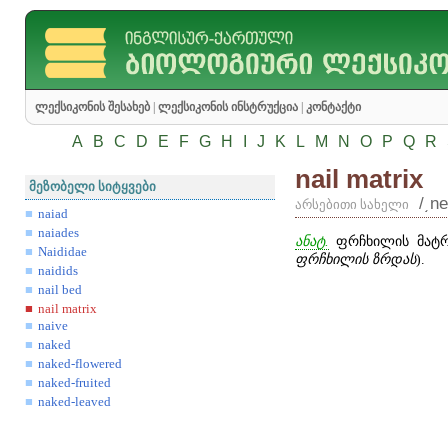
ლექსიკონის შესახებ
|
ლექსიკონის ინსტრუქცია
|
კონტაქტი
A
B
C
D
E
F
G
H
I
J
K
L
M
N
O
P
Q
R
nail matrix
მეზობელი სიტყვები
/͵ne
არსებითი სახელი
naiad
naiades
ანატ.
ფრჩხილის მატრ
Naididae
ფრჩხილის ზრდას
).
naidids
nail bed
nail matrix
naive
naked
naked-flowered
naked-fruited
naked-leaved