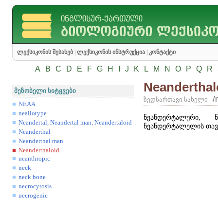
ლექსიკონის შესახებ
|
ლექსიკონის ინსტრუქცია
|
კონტაქტი
A
B
C
D
E
F
G
H
I
J
K
L
M
N
O
P
Q
R
Neanderthal
მეზობელი სიტყვები
/
ზედსართავი სახელი
NEAA
neallotype
ნეანდერტალური, 
Neandertal, Neandertal man, Neandertaloid
ნეანდერტალელის თავი
Neanderthal
Neanderthal man
Neanderthaloid
neanthropic
neck
neck bone
necrocytosis
necrogenic