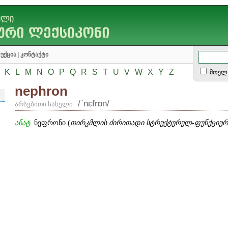
უქცია
|
კონტაქტი
K
L
M
N
O
P
Q
R
S
T
U
V
W
X
Y
Z
მთელ 
nephron
/ʹnɛfrɒn/
არსებითი სახელი
ანატ.
ნეფრონი (
თირკმლის ძირითადი სტრუქტურულ-ფუნქციუ