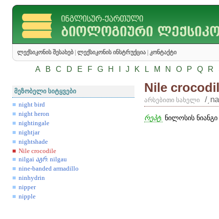
ლექსიკონის შესახებ
|
ლექსიკონის ინსტრუქცია
|
კონტაქტი
A
B
C
D
E
F
G
H
I
J
K
L
M
N
O
P
Q
R
Nile crocodi
მეზობელი სიტყვები
/͵na
არსებითი სახელი
night bird
night heron
რეპტ.
ნილოსის ნიანგი 
nightingale
nightjar
nightshade
Nile crocodile
nilgai
აგრ
.
nilgau
nine-banded armadillo
ninhydrin
nipper
nipple