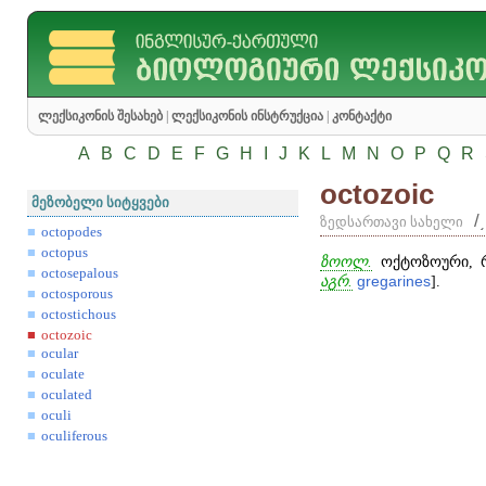
ლექსიკონის შესახებ
|
ლექსიკონის ინსტრუქცია
|
კონტაქტი
A
B
C
D
E
F
G
H
I
J
K
L
M
N
O
P
Q
R
octozoic
მეზობელი სიტყვები
/
ზედსართავი სახელი
octopodes
octopus
ზოოლ.
ოქტოზოური, რ
octosepalous
აგრ.
gregarines
].
octosporous
octostichous
octozoic
ocular
oculate
oculated
oculi
oculiferous