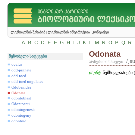
ლექსიკონის შესახებ
|
ლექსიკონის ინსტრუქცია
|
კონტაქტი
A
B
C
D
E
F
G
H
I
J
K
L
M
N
O
P
Q
R
Odonata
მეზობელი სიტყვები
/͵ə
არსებითი სახელი
oculus
odd-pinnate
pl
ენტ.
ნემსიყლაპიები 
odd-toed
odd-toed ungulates
Odobenidae
Odonata
odontoblast
Odontoceti
odontogenesis
odontogeny
odontoid