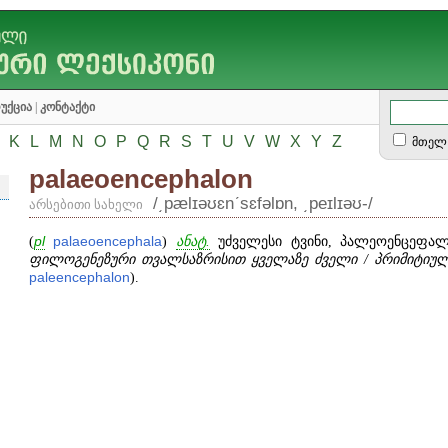
უქცია
|
კონტაქტი
K
L
M
N
O
P
Q
R
S
T
U
V
W
X
Y
Z
მთელ 
palaeoencephalon
/͵pælɪəʊɛnʹsɛfəlɒn, ͵peɪlɪəʊ-/
არსებითი სახელი
(
pl
palaeoencephala
)
ანატ.
უძველესი ტვინი, პალეოენცეფალ
ფილოგენეზური თვალსაზრისით ყველაზე ძველი / პრიმიტიულ
paleencephalon
).