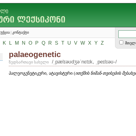
უქცია
|
კონტაქტი
K
L
M
N
O
P
Q
R
S
T
U
V
W
X
Y
Z
მთელ 
palaeogenetic
/͵pælɪəʊdʒəʹnɛtɪk, ͵peɪlɪəʊ-/
ზედსართავი სახელი
პალეოგენეტიკური, ატავისტური (
ითქმის ნიშან-თვისების შესახე