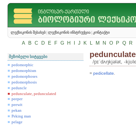
ლექსიკონის შესახებ
|
ლექსიკონის ინსტრუქცია
|
კონტაქტი
A
B
C
D
E
F
G
H
I
J
K
L
M
N
O
P
Q
R
pedunculate
მეზობელი სიტყვები
/pɪʹdʌŋkjələt, -kjʊle
pedomorphic
pedomorphism
=
pedicellate
.
pedomorphoses
pedomorphosis
peduncle
pedunculate, pedunculated
peeper
peewit
pekan
Peking man
pelage